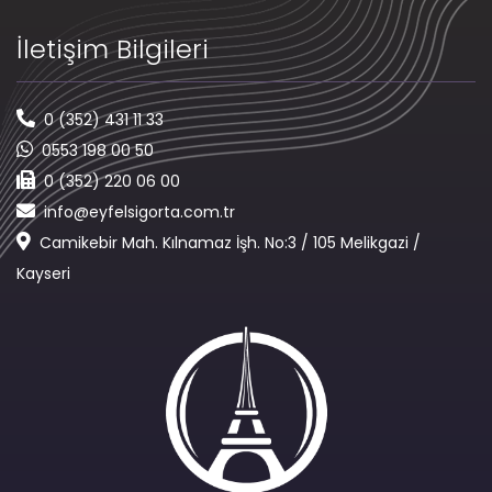
İletişim Bilgileri
0 (352) 431 11 33
0553 198 00 50
0 (352) 220 06 00
info@eyfelsigorta.com.tr
Camikebir Mah. Kılnamaz İşh. No:3 / 105 Melikgazi /
Kayseri