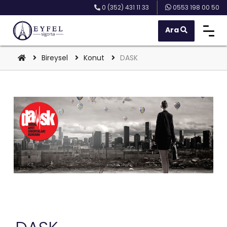
0 (352) 431 11 33
0553 198 00 50
Ara
Bireysel
Konut
DASK